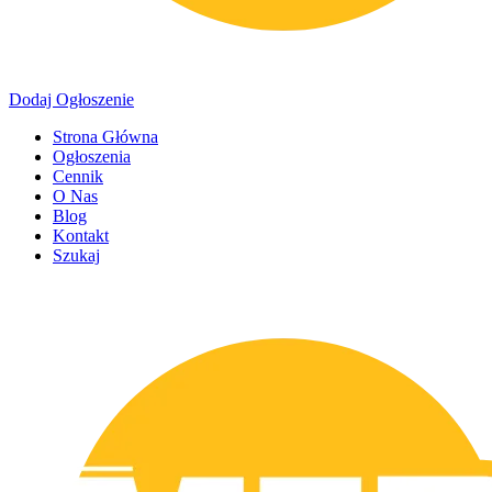
Dodaj Ogłoszenie
Strona Główna
Ogłoszenia
Cennik
O Nas
Blog
Kontakt
Szukaj