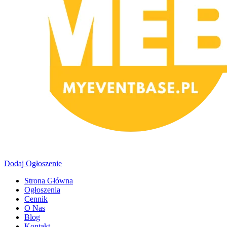
Dodaj Ogłoszenie
Strona Główna
Ogłoszenia
Cennik
O Nas
Blog
Kontakt