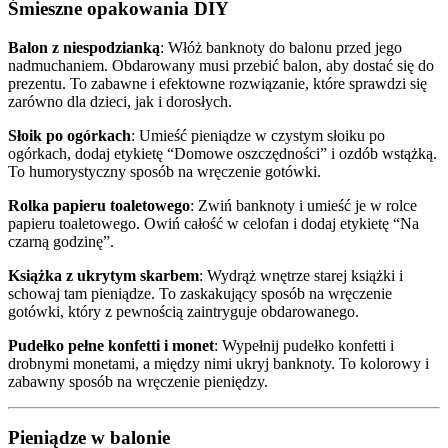
Śmieszne opakowania DIY
Balon z niespodzianką
: Włóż banknoty do balonu przed jego
nadmuchaniem. Obdarowany musi przebić balon, aby dostać się do
prezentu. To zabawne i efektowne rozwiązanie, które sprawdzi się
zarówno dla dzieci, jak i dorosłych.
Słoik po ogórkach
: Umieść pieniądze w czystym słoiku po
ogórkach, dodaj etykietę “Domowe oszczędności” i ozdób wstążką.
To humorystyczny sposób na wręczenie gotówki.
Rolka papieru toaletowego
: Zwiń banknoty i umieść je w rolce
papieru toaletowego. Owiń całość w celofan i dodaj etykietę “Na
czarną godzinę”.
Książka z ukrytym skarbem
: Wydrąż wnętrze starej książki i
schowaj tam pieniądze. To zaskakujący sposób na wręczenie
gotówki, który z pewnością zaintryguje obdarowanego.
Pudełko pełne konfetti i monet
: Wypełnij pudełko konfetti i
drobnymi monetami, a między nimi ukryj banknoty. To kolorowy i
zabawny sposób na wręczenie pieniędzy.
Pieniądze w balonie