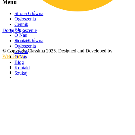
Menu
Strona Główna
Ogłoszenia
Cennik
Blog
Dodaj Ogłoszenie
O Nas
Kontakt
Strona Główna
Ogłoszenia
© Copyright Classima 2025. Designed and Developed by
Cennik
WebHeaven
O Nas
Blog
Kontakt
Szukaj