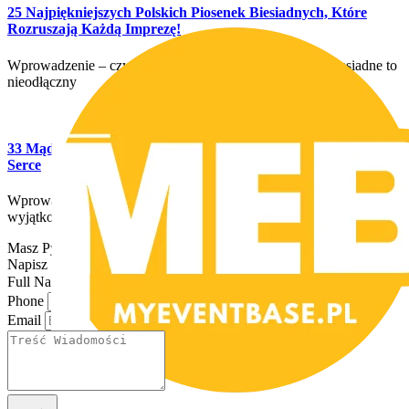
25 Najpiękniejszych Polskich Piosenek Biesiadnych, Które
Rozruszają Każdą Imprezę!
Wprowadzenie – czym są piosenki biesiadne? Piosenki biesiadne to
nieodłączny
33 Mądre Życzenia z Okazji Rocznicy Ślubu, Które Poruszą
Serce
Wprowadzenie – znaczenie rocznicy ślubu Rocznica ślubu to
wyjątkowy moment
Masz Pytania?
Napisz do nas!
Full Name
Phone
Email