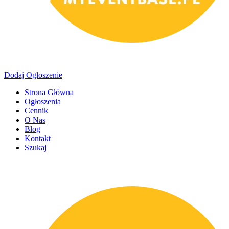
Dodaj Ogłoszenie
Strona Główna
Ogłoszenia
Cennik
O Nas
Blog
Kontakt
Szukaj