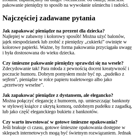
pakowanie pieniędzy to sposób na wywołanie uśmiechu i radości.
Najczęściej zadawane pytania
Jak zapakować pieniądze na prezent dla dziecka?
Najlepiej w zabawny i kolorowy sposób! Można użyć balonów,
jajek niespodzianek lub zrobić z pieniędzy „cukierki” owinięte w
kolorowe papierki. Ważne, by forma pakowania przyciągała uwagę
i była dostosowana do wieku dziecka.
Czy śmieszne pakowanie pieniędzy sprawdzi się na wesele?
Zdecydowanie tak! Para młoda z pewnością doceni kreatywność i
poczucie humoru. Dobrym pomysłem może być np. „pudełko z
sejfem”, pieniądze w rolce papieru toaletowego albo jako
„przetwory weselne”.
Jak zapakować pieniądze z dystansem, ale elegancko?
Można połączyć elegancję z humorem, np. umieszczając banknoty
w stylowej książce z ukrytą komorą, ozdobnym pudełku z zagadką,
lub jako część eleganckiego bukietu z banknotów.
Czy warto inwestować w gotowe śmieszne opakowania?
Jeśli brakuje ci czasu, gotowe śmieszne opakowania dostępne w
sklepach internetowych mogą być świetnym rozwiązaniem. Jednak