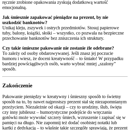
ręcznie zrobione opakowania zyskują dodatkową wartość
emocjonalną.
Jak śmiesznie zapakować pieniądze na prezent, by nie
uszkodzić banknotów?
Unikaj kleju, zszywek i ostrych przedmiotów. Stosuj papierowe
tuby, balony, książki, słoiki – wszystko, co pozwala na bezpieczne
przechowanie banknotów bez zniszczenia ich struktury.
Czy takie śmieszne pakowanie nie zostanie źle odebrane?
To zależy od osoby obdarowywanej. Jeśli znasz jej poczucie
humoru i wiesz, że doceni kreatywność – to śmiało! W przypadku
bardziej powściągliwych osób, warto wybrać mniej „szalony”
sposób.
Zakończenie
Pakowanie pieniędzy w kreatywny i śmieszny sposób to świetny
sposób na to, by nawet najprostszy prezent stał się niezapomnianym
przeżyciem. Niezależnie od okazji – czy to urodziny, ślub, święta
czy inny jubileusz – humorystyczne podejście do wręczania
gotówki może wywołać szczery śmiech, wzruszenie i zapisać się w
pamięci na długo. Nie zapomnij też dodać osobistej notatki lub
kartki z dedykacją – to właśnie takie szczegóły sprawiają, że prezent