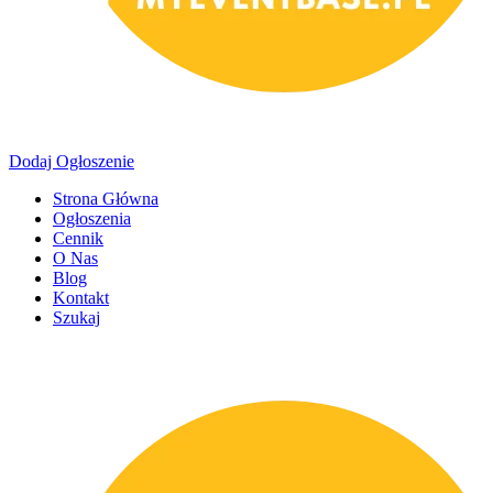
Dodaj Ogłoszenie
Strona Główna
Ogłoszenia
Cennik
O Nas
Blog
Kontakt
Szukaj