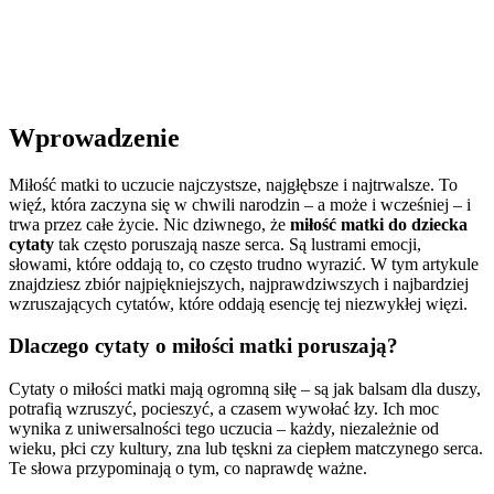
Wprowadzenie
Miłość matki to uczucie najczystsze, najgłębsze i najtrwalsze. To
więź, która zaczyna się w chwili narodzin – a może i wcześniej – i
trwa przez całe życie. Nic dziwnego, że
miłość matki do dziecka
cytaty
tak często poruszają nasze serca. Są lustrami emocji,
słowami, które oddają to, co często trudno wyrazić. W tym artykule
znajdziesz zbiór najpiękniejszych, najprawdziwszych i najbardziej
wzruszających cytatów, które oddają esencję tej niezwykłej więzi.
Dlaczego cytaty o miłości matki poruszają?
Cytaty o miłości matki mają ogromną siłę – są jak balsam dla duszy,
potrafią wzruszyć, pocieszyć, a czasem wywołać łzy. Ich moc
wynika z uniwersalności tego uczucia – każdy, niezależnie od
wieku, płci czy kultury, zna lub tęskni za ciepłem matczynego serca.
Te słowa przypominają o tym, co naprawdę ważne.