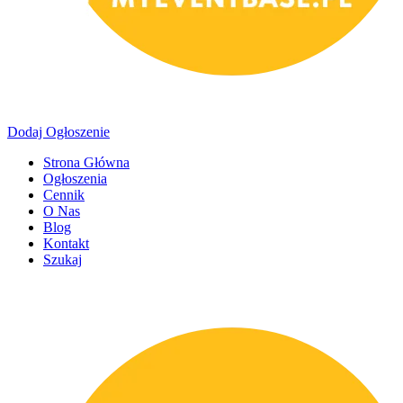
Dodaj Ogłoszenie
Strona Główna
Ogłoszenia
Cennik
O Nas
Blog
Kontakt
Szukaj