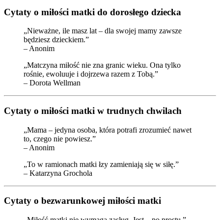
Cytaty o miłości matki do dorosłego dziecka
„Nieważne, ile masz lat – dla swojej mamy zawsze
będziesz dzieckiem.”
– Anonim
„Matczyna miłość nie zna granic wieku. Ona tylko
rośnie, ewoluuje i dojrzewa razem z Tobą.”
– Dorota Wellman
Cytaty o miłości matki w trudnych chwilach
„Mama – jedyna osoba, która potrafi zrozumieć nawet
to, czego nie powiesz.”
– Anonim
„To w ramionach matki łzy zamieniają się w siłę.”
– Katarzyna Grochola
Cytaty o bezwarunkowej miłości matki
„Miłość matki nie wymaga zasług. Jest – po prostu.”