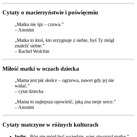
Cytaty o macierzyństwie i poświęceniu
„Matka nie śpi – czuwa.”
– Anonim
„Matka to ktoś, kto rezygnuje z siebie, byś Ty mógł
znaleźć siebie.”
– Rachel Wolchin
Miłość matki w oczach dziecka
„Mama jest jak słońce – ogrzewa, nawet gdy jej nie
widać.”
– cytat dziecka
„Mama to najlepsza opowieść, jaką zna moje serce.”
– Anonim
Cytaty matczyne w różnych kulturach
Indie
: „Bóg nie mógł być wszędzie, więc stworzył matkę.”