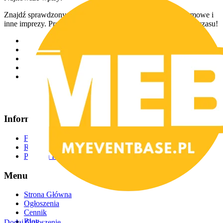
Znajdź sprawdzonych usługodawców na wesela, eventy firmowe i
inne imprezy. Prosty dostęp, różnorodne oferty i oszczędność czasu!
Informacje
FAQ
Regulamin
Polityka Prywatności
Menu
Strona Główna
Ogłoszenia
Cennik
Blog
Dodaj Ogłoszenie