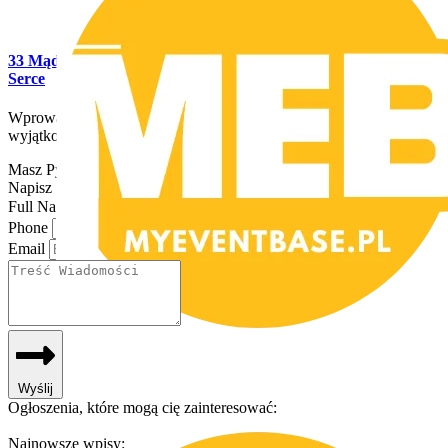
33 Mądre Życzenia z Okazji Rocznicy Ślubu, Które Poruszą
Serce
Wprowadzenie – znaczenie rocznicy ślubu Rocznica ślubu to
wyjątkowy moment
Masz Pytania?
Napisz do nas!
Full Name
Phone
Email
Wyślij
Ogłoszenia, które mogą cię zainteresować:
Najnowsze wpisy: