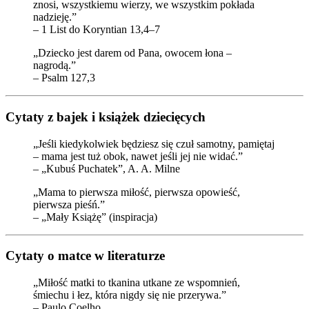
znosi, wszystkiemu wierzy, we wszystkim pokłada
nadzieję.”
– 1 List do Koryntian 13,4–7
„Dziecko jest darem od Pana, owocem łona –
nagrodą.”
– Psalm 127,3
Cytaty z bajek i książek dziecięcych
„Jeśli kiedykolwiek będziesz się czuł samotny, pamiętaj
– mama jest tuż obok, nawet jeśli jej nie widać.”
– „Kubuś Puchatek”, A. A. Milne
„Mama to pierwsza miłość, pierwsza opowieść,
pierwsza pieśń.”
– „Mały Książę” (inspiracja)
Cytaty o matce w literaturze
„Miłość matki to tkanina utkane ze wspomnień,
śmiechu i łez, która nigdy się nie przerywa.”
– Paulo Coelho