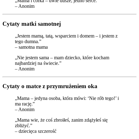
„Mama i córka – dwie dusze, jedno serce.”
– Anonim
Cytaty matki samotnej
„Jestem mamą, tatą, wsparciem i domem – i jestem z
tego dumna.”
– samotna mama
„Nie jestem sama – mam dziecko, które kocham
najbardziej na świecie.”
– Anonim
Cytaty o matce z przymrużeniem oka
„Mama – jedyna osoba, która mówi: ‘Nie rób tego!’ i
ma rację.”
– Anonim
„Mama wie, że coś zbroiłeś, zanim zdążyłeś się
zbliżyć.”
– dziecięca szczerość