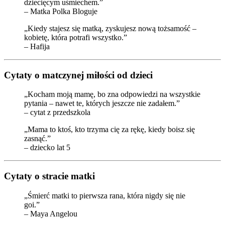
dziecięcym uśmiechem.”
– Matka Polka Bloguje
„Kiedy stajesz się matką, zyskujesz nową tożsamość –
kobietę, która potrafi wszystko.”
– Hafija
Cytaty o matczynej miłości od dzieci
„Kocham moją mamę, bo zna odpowiedzi na wszystkie
pytania – nawet te, których jeszcze nie zadałem.”
– cytat z przedszkola
„Mama to ktoś, kto trzyma cię za rękę, kiedy boisz się
zasnąć.”
– dziecko lat 5
Cytaty o stracie matki
„Śmierć matki to pierwsza rana, która nigdy się nie
goi.”
– Maya Angelou