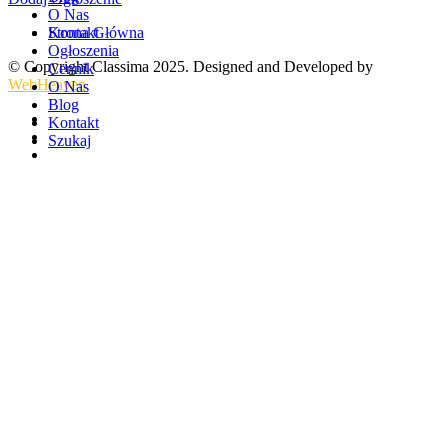
O Nas
Kontakt
Strona Główna
Ogłoszenia
© Copyright Classima 2025. Designed and Developed by
Cennik
WebHeaven
O Nas
Blog
Kontakt
Szukaj