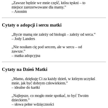
„Zawsze będzie we mnie część, która tęskni – to
miejsce zarezerwowane dla mamy.”
– Anonim
Cytaty o adopcji i sercu matki
„Bycie mamą nie zależy od biologii – zależy od serca.”
– Jody Landers
„Nie nosiłam cię pod sercem, ale w sercu – od
zawsze.”
– matka adopcyjna
Cytaty na Dzień Matki
„Mamo, dziękuję Ci za każdy dzień, w którym uczyłaś
mnie, jak być dobrym człowiekiem.”
– idealne do kartki
„Najlepsze, co mogło mnie spotkać, to być Twoim
dzieckiem.”
– słowa pełne wdzięczności