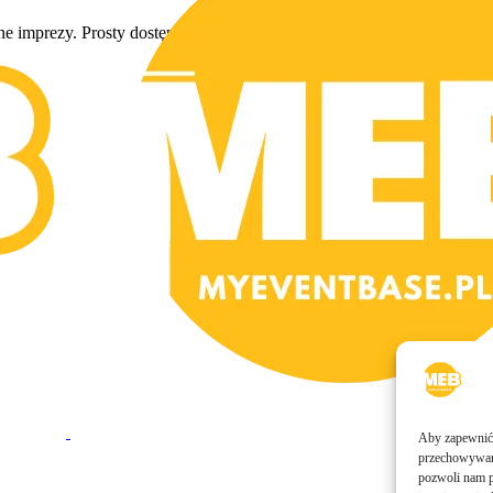
 imprezy. Prosty dostęp, różnorodne oferty i oszczędność czasu!
Aby zapewnić j
przechowywani
pozwoli nam p