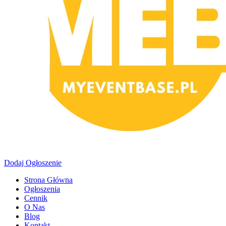
Dodaj Ogłoszenie
Strona Główna
Ogłoszenia
Cennik
O Nas
Blog
Kontakt