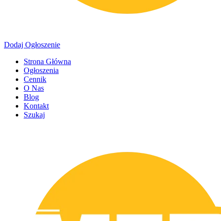
Dodaj Ogłoszenie
Strona Główna
Ogłoszenia
Cennik
O Nas
Blog
Kontakt
Szukaj