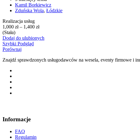
Kamil Borkiewicz
Zduńska Wola
,
Łódzkie
Realizacja usług
1,000
zł
–
1,400
zł
(Stała)
Dodaj do ulubionych
Szybki Podgląd
Porównaj
Znajdź sprawdzonych usługodawców na wesela, eventy firmowe i inne
Informacje
FAQ
Regulamin